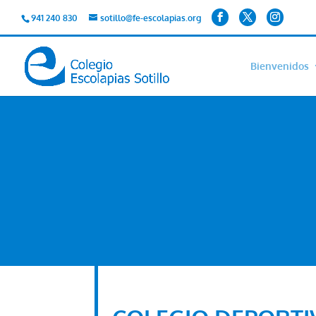
941 240 830
sotillo@fe-escolapias.org
Bienvenidos