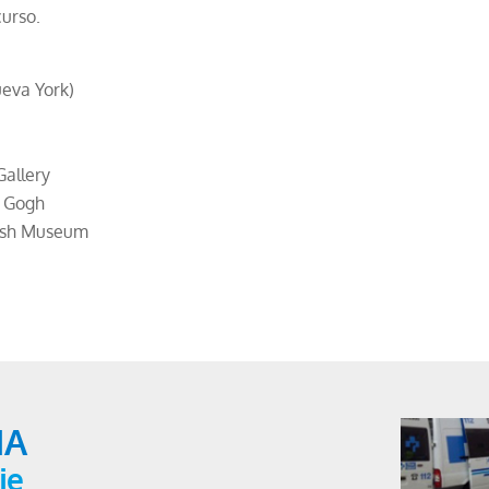
curso.
eva York)
Gallery
n Gogh
tish Museum
IA
je