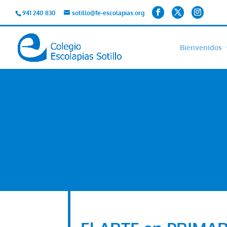
941 240 830
sotillo@fe-escolapias.org
Bienvenidos