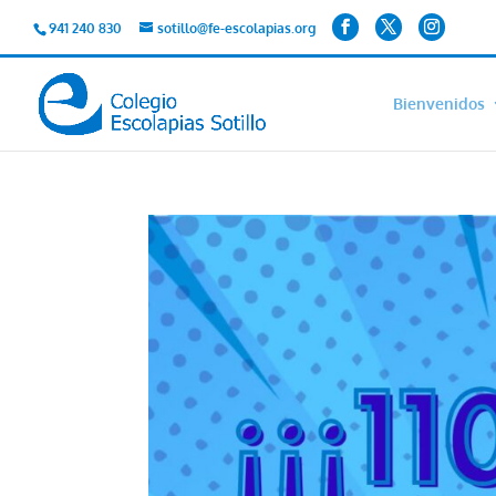
941 240 830
sotillo@fe-escolapias.org
Bienvenidos