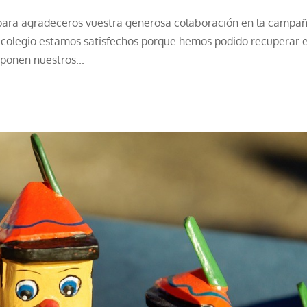
para agradeceros vuestra generosa colaboración en la campa
l colegio estamos satisfechos porque hemos podido recuperar 
 ponen nuestros...