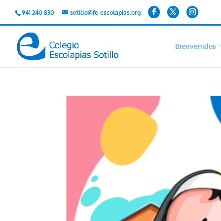
941 240 830
sotillo@fe-escolapias.org
Bienvenidos