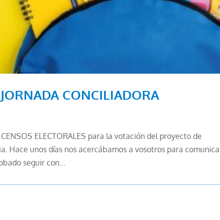
 – JORNADA CONCILIADORA
, los CENSOS ELECTORALES para la votación del proyecto de
aria. Hace unos días nos acercábamos a vosotros para comunica
obado seguir con...