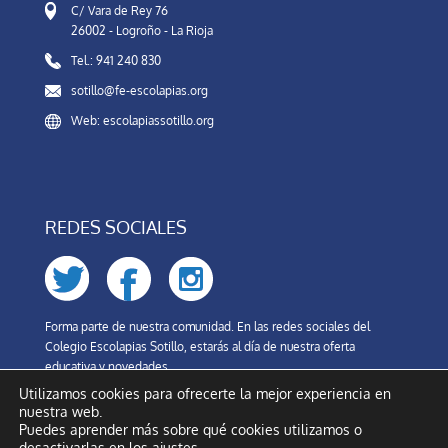
C/ Vara de Rey 76
26002 - Logroño - La Rioja
Tel.: 941 240 830
sotillo@fe-escolapias.org
Web: escolapiassotillo.org
REDES SOCIALES
Forma parte de nuestra comunidad. En las redes sociales del
Colegio Escolapias Sotillo, estarás al día de nuestra oferta
educativa y novedades.
Utilizamos cookies para ofrecerte la mejor experiencia en
nuestra web.
Puedes aprender más sobre qué cookies utilizamos o
desactivarlas en los
ajustes
.